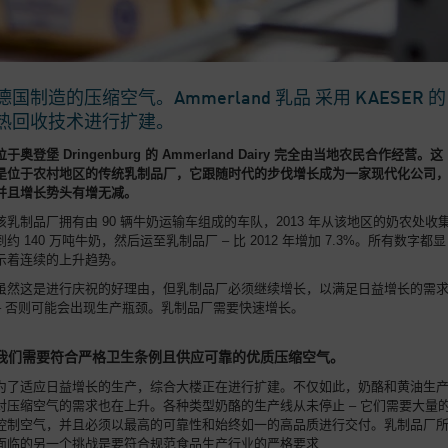
德国制造的压缩空气。Ammerland 乳品 采用 KAESER 的
热回收技术进行扩建。
位于奥登堡 Dringenburg 的 Ammerland Dairy 完全由当地农民合作经营。这
是位于农村地区的传统乳制品厂，它跟随时代的步伐增长成为一家现代化公司
并且增长势头有增无减。
该乳制品厂拥有由 90 辆牛奶运输车组成的车队，2013 年从该地区的奶农处收
到约 140 万吨牛奶，然后运至乳制品厂 – 比 2012 年增加 7.3%。所有数字都显
示着连续的上升趋势。
虽然这是进行庆祝的好理由，但乳制品厂必须继续增长，以满足日益增长的需
– 否则可能会出现生产瓶颈。乳制品厂需要快速增长。
我们需要符合严格卫生条例且供应可靠的优质压缩空气。
为了适应日益增长的生产，综合大楼正在进行扩建。不仅如此，奶酪和黄油生
对压缩空气的需求也在上升。各种类型奶酪的生产线从未停止 – 它们需要大量
控制空气，并且必须以最高的可靠性和始终如一的高品质进行交付。乳制品厂
面临的另一个挑战是要符合规范食品生产行业的严格要求