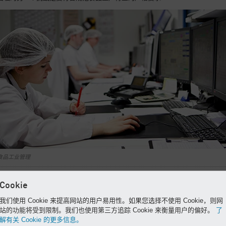
食品工业管理
Cookie
超出预期的能源节约
我们使用 Cookie 来提高网站的用户易用性。如果您选择不使用 Cookie，则网
奶酪生产需要大量的温水：例如，在半软奶酪的生产中，它用于凝乳洗涤以实
站的功能将受到限制。我们也使用第三方追踪 Cookie 来衡量用户的偏好。
了
均匀的稠度。此外，在牛奶浓缩过程中产生的水蒸气凝结成蒸馏水，并用于清
解有关 Cookie 的更多信息。
目的。在从压缩机排气中回收热量方面，KAESER 拥有丰富的专业知识，这正