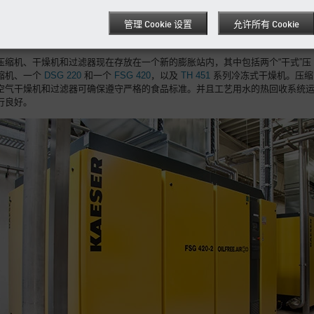
是将这些知识投入试用的绝佳机会！
管理 Cookie 设置
允许所有 Cookie
新的 KAESER 系统已经安装，并且提供了卓越的性能
压缩机、干燥机和过滤器现在存放在一个新的膨胀站内，其中包括两个“干式”压
缩机、一个
DSG 220
和一个
FSG 420
，以及
TH 451
系列冷冻式干燥机。压缩
空气干燥机和过滤器可确保遵守严格的食品标准。并且工艺用水的热回收系统
行良好。