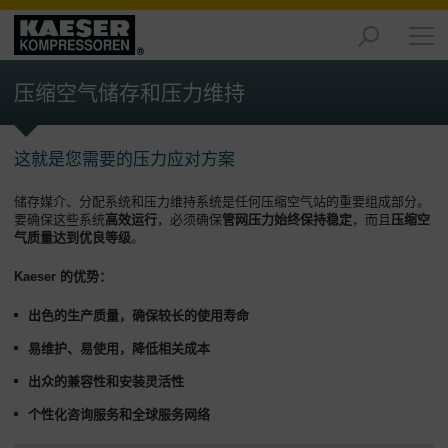
产
品
压缩空气储存和压力维持
-
概
述
这就是您需要的压力应对方案
解
储存媒介、分配系统和压力维持系统是任何压缩空气站的重要组成部分。
决
要确保这些系统
高效运行
，必须确保
管网压力
始终保持稳定
，而且
压缩空
方
气质量达到优良等级
。
案
-
Kaeser 的优势：
概
述
出色的生产质量，确保较长的使用寿命
易维护、易使用，降低相关成本
服
务
出众的兼容性和安装灵活性
-
个性化咨询服务和全球服务网络
概
述