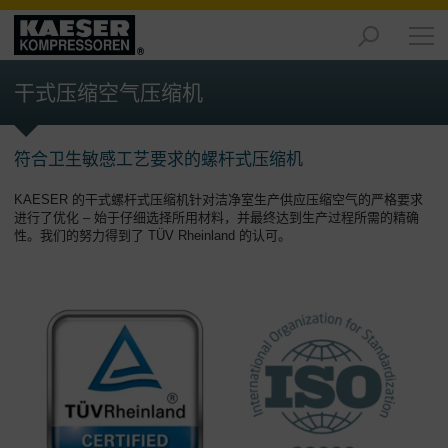
产
品
干式压缩空气压缩机
-
概
述
符合卫生敏感工艺要求的螺杆式压缩机
解
KAESER 的干式螺杆式压缩机针对洁净室生产供应压缩空气的严格要求
决
进行了优化 – 始于仔细选择所用材料，并最终达到生产过程所需的精确
方
性。我们的努力得到了 TÜV Rheinland 的认可。
案
-
概
述
服
务
-
概
述