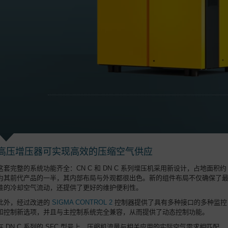
高压增压器可实现高效的压缩空气供应
这套完整的系统功能齐全：CN C 和 DN C 系列增压机采用新设计，占地面积约
为其前代产品的一半，其内部布局与外观都很出色。新的组件布局不仅确保了
佳的冷却空气流动，还提供了更好的维护便利性。
此外，经过改进的
SIGMA CONTROL 2
控制器提供了具有多种接口的多种监控
和控制新选项，并且与主控制系统完全兼容，从而提供了动态控制功能。
在 DN C 系列的 SFC 型号上，压缩机流量与相关应用的实际空气需求相匹配，