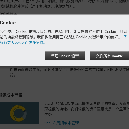
PET 瓶生产、工艺空气应用、制氮、测试设施的高压（例如压力测试）、爆破
力测试和脉冲测试（用于制动器、冷却器等）。
您将受益于：
Cookie
占地面积小：
这款独特的、节省空间的系统不仅外形小巧而且功能强大，因此无需牺
我们使用 Cookie 来提高网站的用户易用性。如果您选择不使用 Cookie，则网
性能、可靠性或能效！
站的功能将受到限制。我们也使用第三方追踪 Cookie 来衡量用户的偏好。
了
安装十分简单：
解有关 Cookie 的更多信息。
DN C 和 CN C 增压器已交付，可连接到电源。该系统可以配置在大量应
用中，包括自监控应用。
管理 Cookie 设置
允许所有 Cookie
维修成本节省
：
由于采用了新设计，可从装置前部进行维护。这种配置由于采用了新的
件布局而得以实现，同时还减少了维护任务所需的工作量，例如更换传
带。
能源成本节省
高品质的超高效电动机提供无与伦比的效率，从而
现极低的功耗。它们较低的运行温度也是一个显著
优势。
生命周期成本管理