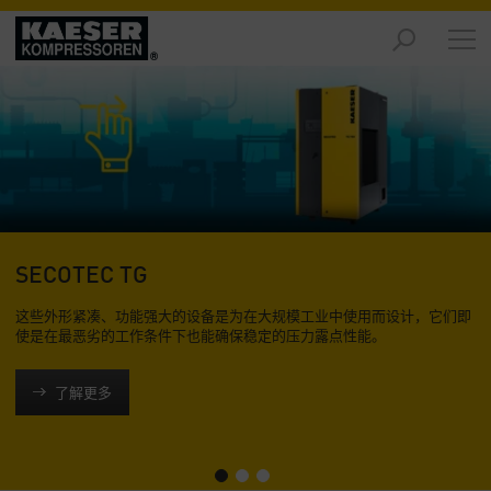
产
品
-
概
述
解
决
方
案
SECOTEC TG
-
这些外形紧凑、功能强大的设备是为在大规模工业中使用而设计，它们即
概
使是在最恶劣的工作条件下也能确保稳定的压力露点性能。
述
服
了解更多
务
-
概
述