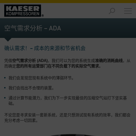
产
品
空气需求分析 – ADA
-
概
述
确认需求！– 成本的来源和节省机会
解
凭借
空气需求分析 (ADA)
，我们可以为您的系统生成
准确的消耗曲线
，从
决
而确定
您的所有运营部门在不同负载下的
实际空气需求
。
方
案
我们会发现您现有系统中的薄弱环节。
-
概
我们会找出不合理的装置。
述
通过计算节能潜力，我们为下一步实现最佳的压缩空气站打下坚实基
础。
服
务
不论您是寻求安装一套新系统，还是只想测试现有系统的效率，我们都会
-
充分考虑一切因素。
概
述