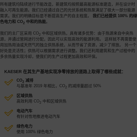
所有建筑均陆续进行节能改造，新建筑均按照最高能源标准建造，并在设计时
融入可再生能源。我们已经通过自己的光伏系统和热泵满足了很大一部分能源
需求。我们的明确目标是不断提高生产的自主程度。
我们已经提供 100% 的绿
色电力和 CO
中和的热能
。
2
我们的主厂区采用 CO
中和区域供热，具有诸多优势：由于热源来自中央热
2
源，并通过管网进行分配，因此可以实现高效的能源利用。 这样就不再需要使
用加热用油或天然气的独立供热系统，从而节省了资源，减少了排放。 另一个
好处是灵活性；供热可以根据需求进行调整。我们还利用建筑和生产过程中的
多余热量实现冷却，使我们的生产过程更加高效和环保。
KAESER 在其生产基地实现净零排放的道路上取得了哪些成就：
CO
减排
2
与基准年 2019 年相比，CO
的减排量超过 50%
2
区域供热
高效利用 CO
中和区域供热
2
电动汽车
有针对性地推进电动汽车
绿色电力
使用 100% 绿色电力