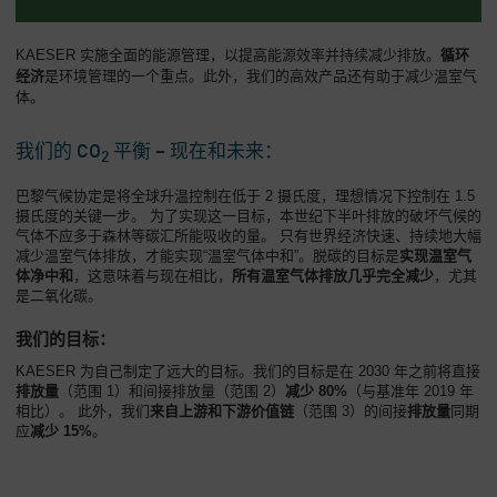
KAESER 实施全面的能源管理，以提高能源效率并持续减少排放。
循环
经济
是环境管理的一个重点。此外，我们的高效产品还有助于减少温室气
体。
我们的 CO
平衡 – 现在和未来：
2
巴黎气候协定是将全球升温控制在低于 2 摄氏度，理想情况下控制在 1.5
摄氏度的关键一步。 为了实现这一目标，本世纪下半叶排放的破坏气候的
气体不应多于森林等碳汇所能吸收的量。 只有世界经济快速、持续地大幅
减少温室气体排放，才能实现“温室气体中和”。脱碳的目标是
实现温室气
体净中和
，这意味着与现在相比，
所有温室气体排放几乎完全减少
，尤其
是二氧化碳。
我们的目标：
KAESER 为自己制定了远大的目标。我们的目标是在 2030 年之前将直接
排放量
（范围 1）和间接排放量（范围 2）
减少 80%
（与基准年 2019 年
相比）。 此外，我们
来自上游和下游价值链
（范围 3）的间接
排放量
同期
应
减少 15%
。