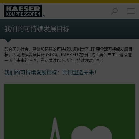
产
品
我们的可持续发展目标
-
概
述
联合国为社会、经济和环境的可持续发展制定了
17 项全球可持续发展目
标
，即可持续发展目标 (SDG)。KAESER 在德国的主要生产工厂遵循这
解
一面向未来的蓝图，重点关注以下八个可持续发展目标：
决
方
我们的可持续发展目标：共同塑造未来！
案
-
概
述
服
务
-
概
述